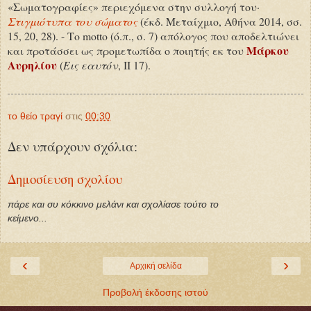
«Σωματογραφίες» περιεχόμενα στην συλλογή του·
Στιγμιότυπα του σώματος
(έκδ. Μεταίχμιο, Αθήνα 2014, σσ.
15, 20, 28). - Το motto (ό.π., σ. 7) απόλογος που αποδελτιώνει
Μάρκου
και προτάσσει ως προμετωπίδα ο ποιητής εκ του
Αυρηλίου
(
Εις εαυτόν
, ΙΙ 17).
το θείο τραγί
στις
00:30
Δεν υπάρχουν σχόλια:
Δημοσίευση σχολίου
πάρε και συ κόκκινο μελάνι και σχολίασε τούτο το
κείμενο...
‹
›
Αρχική σελίδα
Προβολή έκδοσης ιστού