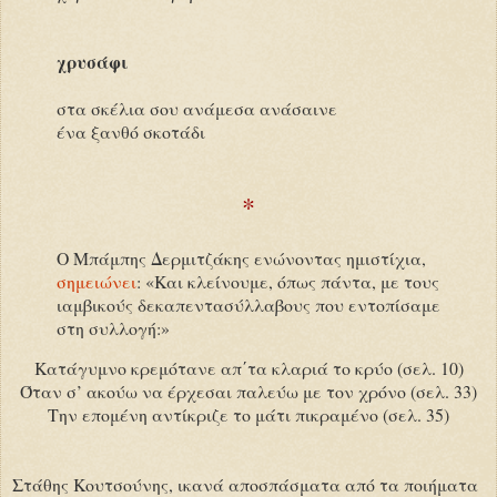
χρυσάφι
στα σκέλια σου ανάμεσα ανάσαινε
ένα ξανθό σκοτάδι
*
Ο Μπάμπης Δερμιτζάκης ενώνοντας ημιστίχια,
σημειώνει
: «Και κλείνουμε, όπως πάντα, με τους
ιαμβικούς δεκαπεντασύλλαβους που εντοπίσαμε
στη συλλογή:»
Κατάγυμνο κρεμότανε απ΄τα κλαριά το κρύο (σελ. 10)
Όταν σ’ ακούω να έρχεσαι παλεύω με τον χρόνο (σελ. 33)
Την επομένη αντίκριζε το μάτι πικραμένο (σελ. 35)
Στάθης Κουτσούνης, ικανά αποσπάσματα από τα ποιήματα